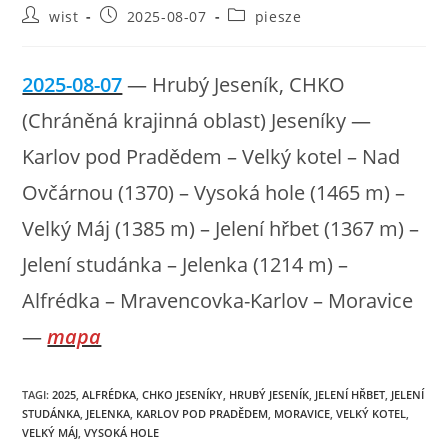
Post
Post
Post
wist
2025-08-07
piesze
author:
published:
category:
2025-08-07
— Hrubý Jeseník, CHKO
(Chráněná krajinná oblast) Jeseníky —
Karlov pod Pradědem – Velký kotel – Nad
Ovčárnou (1370) – Vysoká hole (1465 m) –
Velký Máj (1385 m) – Jelení hřbet (1367 m) –
Jelení studánka – Jelenka (1214 m) –
Alfrédka – Mravencovka-Karlov – Moravice
—
mapa
TAGI
:
2025
,
ALFRÉDKA
,
CHKO JESENÍKY
,
HRUBÝ JESENÍK
,
JELENÍ HŘBET
,
JELENÍ
STUDÁNKA
,
JELENKA
,
KARLOV POD PRADĚDEM
,
MORAVICE
,
VELKÝ KOTEL
,
VELKÝ MÁJ
,
VYSOKÁ HOLE