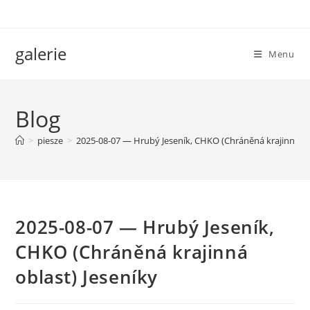
Skip
to
content
galerie
Menu
Blog
>
piesze
>
2025-08-07 — Hrubý Jeseník, CHKO (Chráněná krajinná ob
2025-08-07 — Hrubý Jeseník,
CHKO (Chráněná krajinná
oblast) Jeseníky