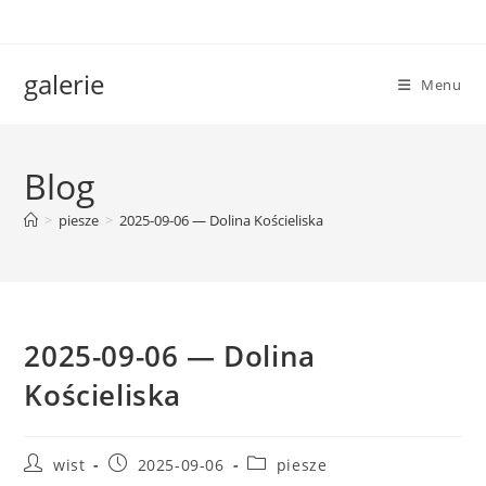
Skip
to
content
galerie
Menu
Blog
>
piesze
>
2025-09-06 — Dolina Kościeliska
2025-09-06 — Dolina
Kościeliska
Post
Post
Post
wist
2025-09-06
piesze
author:
published:
category: