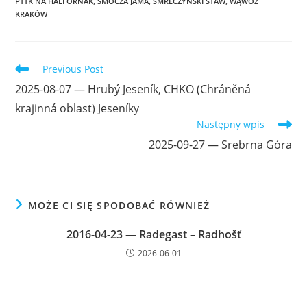
PTTK NA HALI ORNAK
,
SMOCZA JAMA
,
SMRECZYŃSKI STAW
,
WĄWÓZ
KRAKÓW
Read
Previous Post
more
2025-08-07 — Hrubý Jeseník, CHKO (Chráněná
articles
krajinná oblast) Jeseníky
Następny wpis
2025-09-27 — Srebrna Góra
MOŻE CI SIĘ SPODOBAĆ RÓWNIEŻ
2016-04-23 — Radegast – Radhošť
2026-06-01