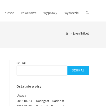
Toggle
piesze
rowerowe
wyprawy
wycieczki
website
>
Jelení hřbet
search
Szukaj
SZUKAJ
Ostatnie wpisy
Uwaga
2016-04-23 — Radegast – Radhošť