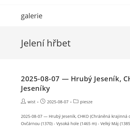
Skip
to
galerie
content
Jelení hřbet
2025-08-07 — Hrubý Jeseník, C
Jeseníky
Post
Post
Post
wist
2025-08-07
piesze
author:
published:
category:
2025-08-07 — Hrubý Jeseník, CHKO (Chráněná krajinná ob
Ovčárnou (1370) - Vysoká hole (1465 m) - Velký Máj (138