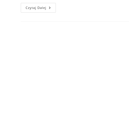
2025-
Czytaj Dalej
08-
07
—
Hrubý
Jeseník,
CHKO
(Chráněná
Krajinná
Oblast)
Jeseníky