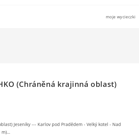
moje wycieczki
HKO (Chráněná krajinná oblast)
last) Jeseníky --- Karlov pod Pradědem - Velký kotel - Nad
5 m)…