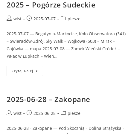
2025 – Pogórze Sudeckie
Post
Post
Post
wist
2025-07-07
piesze
author:
published:
category:
2025-07-07 — Bogatynia-Markocice, Koło Obserwatora (341)
– Świeradów-Zdrój, Sky Walk – Wojkowa (503) – Mirsk –
Gajówka — mapa 2025-07-08 — Zamek Wleński Gródek –
Pałac w Łupkach – Wleń…
2025
Czytaj Dalej
–
Pogórze
Sudeckie
2025-06-28 – Zakopane
Post
Post
Post
wist
2025-06-28
piesze
author:
published:
category:
2025-06-28 - Zakopane — Pod Skocznią - Dolina Strążyska -