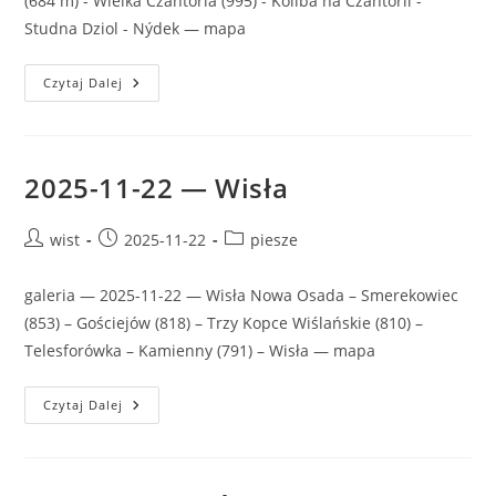
(684 m) - Wielka Czantoria (995) - Koliba na Czantorii -
Studna Dziol - Nýdek — mapa
2025-
Czytaj Dalej
12-
29
—
Czantoria
2025-11-22 — Wisła
Post
Post
Post
wist
2025-11-22
piesze
author:
published:
category:
galeria — 2025-11-22 — Wisła Nowa Osada – Smerekowiec
(853) – Gościejów (818) – Trzy Kopce Wiślańskie (810) –
Telesforówka – Kamienny (791) – Wisła — mapa
2025-
Czytaj Dalej
11-
22
—
Wisła