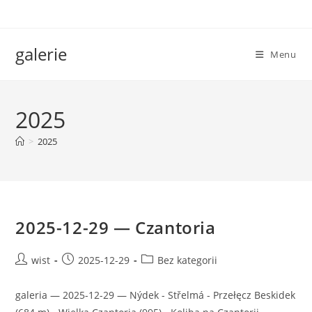
Skip
to
content
galerie
Menu
2025
>
2025
2025-12-29 — Czantoria
Post
Post
Post
wist
2025-12-29
Bez kategorii
author:
published:
category:
galeria — 2025-12-29 — Nýdek - Střelmá - Przełęcz Beskidek