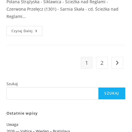
Polana Strążyska - Siklawica - Ścieżka nad Reglami -
Czerwona Przełęcz (1301) - Sarnia Skała - cd. Ścieżka nad
Reglami…
2025-
Czytaj Dalej
06-
28
–
Zakopane
1
2
Go to t
Szukaj
SZUKAJ
Ostatnie wpisy
Uwaga
2026 — Valtice – Wieden – Bratislava