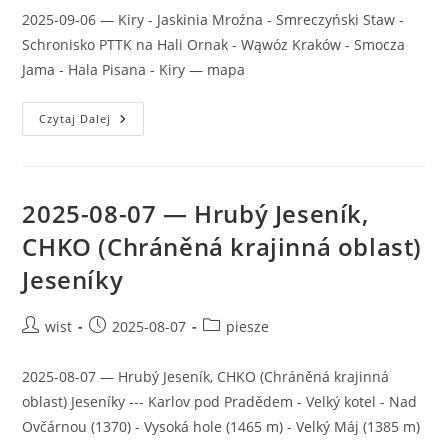
2025-09-06 — Kiry - Jaskinia Mroźna - Smreczyński Staw -
Schronisko PTTK na Hali Ornak - Wąwóz Kraków - Smocza
Jama - Hala Pisana - Kiry — mapa
2025-
Czytaj Dalej
09-
06
—
Dolina
Kościeliska
2025-08-07 — Hrubý Jeseník,
CHKO (Chráněná krajinná oblast)
Jeseníky
Post
Post
Post
wist
2025-08-07
piesze
author:
published:
category:
2025-08-07 — Hrubý Jeseník, CHKO (Chráněná krajinná
oblast) Jeseníky --- Karlov pod Pradědem - Velký kotel - Nad
Ovčárnou (1370) - Vysoká hole (1465 m) - Velký Máj (1385 m)