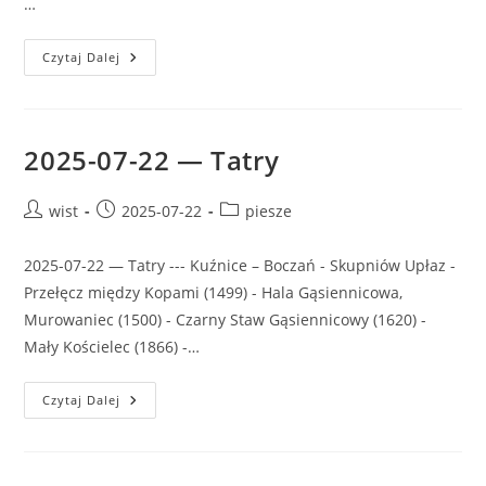
…
2025-
Czytaj Dalej
08-
07
—
Hrubý
Jeseník,
CHKO
2025-07-22 — Tatry
(Chráněná
Krajinná
Oblast)
Jeseníky
Post
Post
Post
wist
2025-07-22
piesze
author:
published:
category:
2025-07-22 — Tatry --- Kuźnice – Boczań - Skupniów Upłaz -
Przełęcz między Kopami (1499) - Hala Gąsiennicowa,
Murowaniec (1500) - Czarny Staw Gąsiennicowy (1620) -
Mały Kościelec (1866) -…
2025-
Czytaj Dalej
07-
22
—
Tatry