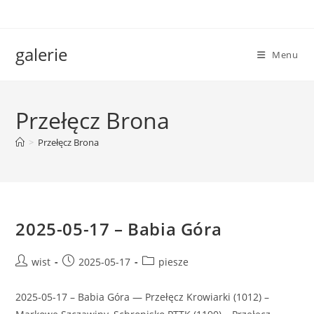
Skip
to
content
galerie
Menu
Przełęcz Brona
>
Przełęcz Brona
2025-05-17 – Babia Góra
Post
Post
Post
wist
2025-05-17
piesze
author:
published:
category:
2025-05-17 – Babia Góra — Przełęcz Krowiarki (1012) –