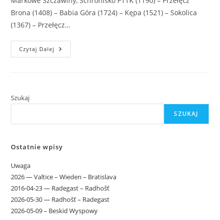
Markowe Szczawiny, Schronisko PTTK (1190) – Przełęcz
Brona (1408) – Babia Góra (1724) – Kępa (1521) – Sokolica
(1367) – Przełęcz…
2025-
Czytaj Dalej
05-
17
–
Babia
Góra
Szukaj
SZUKAJ
Ostatnie wpisy
Uwaga
2026 — Valtice – Wieden – Bratislava
2016-04-23 — Radegast – Radhošť
2026-05-30 — Radhošť – Radegast
2026-05-09 – Beskid Wyspowy