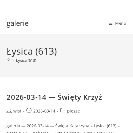
Skip
to
content
galerie
Menu
Łysica (613)
>
Łysica (613)
2026-03-14 — Święty Krzyż
Post
Post
Post
wist
2026-03-14
piesze
author:
published:
category:
galeria — 2026-03-14 — Święta Katarzyna – Łysica (613) –