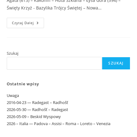
Agata (613) – Kakonin – Huta Szklana – Łysa Góra (594) –
Święty Krzyż - Bazylika Trójcy Świętej – Nowa…
2026-
Czytaj Dalej
03-
14
—
Święty
Krzyż
Szukaj
SZUKAJ
Ostatnie wpisy
Uwaga
2016-04-23 — Radegast – Radhošť
2026-05-30 — Radhošť – Radegast
2026-05-09 – Beskid Wyspowy
2026 – Italia — Padova – Assisi – Roma – Loreto – Venezia