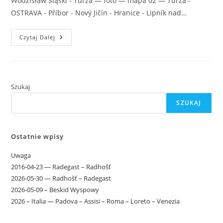
Wodzisław Śląski - Turza — foto — mapa 02 — Turza -
OSTRAVA - Příbor - Nový Jičín - Hranice - Lipník nad…
EURO-
Czytaj Dalej
1999
Szukaj
SZUKAJ
Ostatnie wpisy
Uwaga
2016-04-23 — Radegast – Radhošť
2026-05-30 — Radhošť – Radegast
2026-05-09 – Beskid Wyspowy
2026 – Italia — Padova – Assisi – Roma – Loreto – Venezia