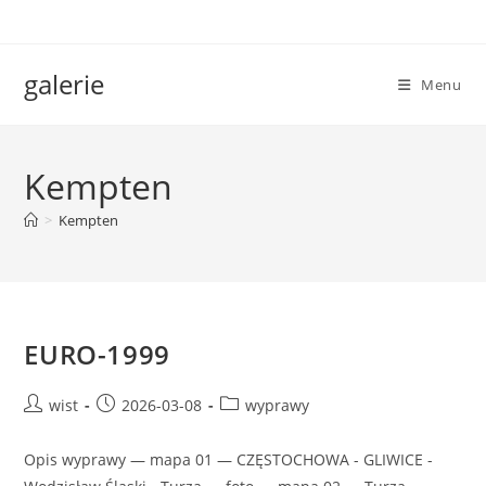
Skip
to
content
galerie
Menu
Kempten
>
Kempten
EURO-1999
Post
Post
Post
wist
2026-03-08
wyprawy
author:
published:
category:
Opis wyprawy — mapa 01 — CZĘSTOCHOWA - GLIWICE -