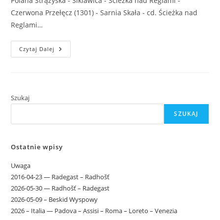
Polana Strążyska - Siklawica - Ścieżka nad Reglami -
Czerwona Przełęcz (1301) - Sarnia Skała - cd. Ścieżka nad
Reglami…
2025-
Czytaj Dalej
06-
28
–
Zakopane
Szukaj
SZUKAJ
Ostatnie wpisy
Uwaga
2016-04-23 — Radegast – Radhošť
2026-05-30 — Radhošť – Radegast
2026-05-09 – Beskid Wyspowy
2026 – Italia — Padova – Assisi – Roma – Loreto – Venezia