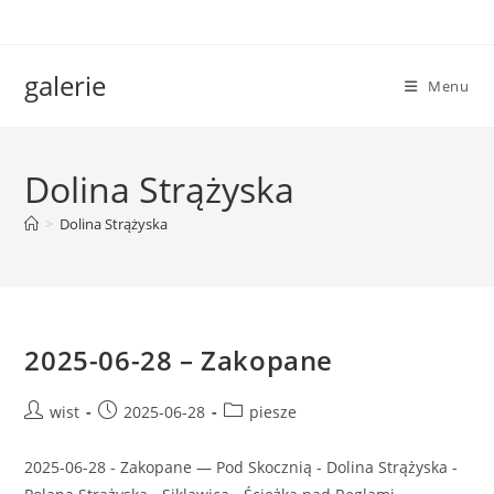
Skip
to
content
galerie
Menu
Dolina Strążyska
>
Dolina Strążyska
2025-06-28 – Zakopane
Post
Post
Post
wist
2025-06-28
piesze
author:
published:
category:
2025-06-28 - Zakopane — Pod Skocznią - Dolina Strążyska -