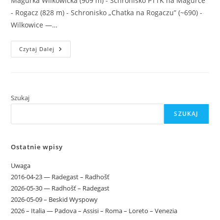
Magurka Wilkowicka (909 m) - Schronisko PTTK na Magurce
- Rogacz (828 m) - Schronisko „Chatka na Rogaczu” (~690) -
Wilkowice —…
2026-
Czytaj Dalej
02-
21
—
Czupel
–
Magurka
Szukaj
SZUKAJ
Ostatnie wpisy
Uwaga
2016-04-23 — Radegast – Radhošť
2026-05-30 — Radhošť – Radegast
2026-05-09 – Beskid Wyspowy
2026 – Italia — Padova – Assisi – Roma – Loreto – Venezia