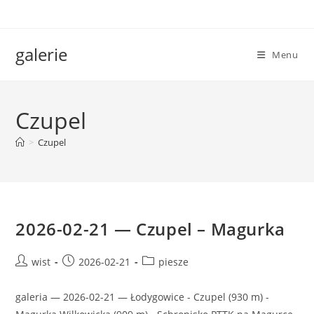
Skip
to
content
galerie
Menu
Czupel
>
Czupel
2026-02-21 — Czupel – Magurka
Post
Post
Post
wist
2026-02-21
piesze
author:
published:
category:
galeria — 2026-02-21 — Łodygowice - Czupel (930 m) -